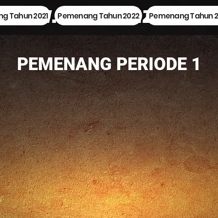
g Tahun 2021
Pemenang Tahun 2022
Pemenang Tahun 2
PEMENANG PERIODE 1