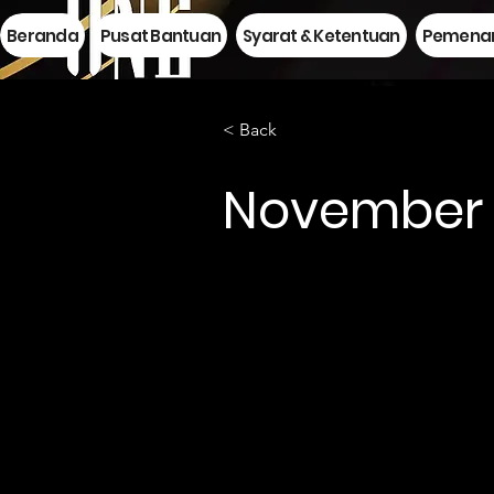
Beranda
Pusat Bantuan
Syarat & Ketentuan
Pemenan
< Back
November P